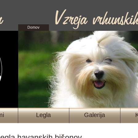
Domov
mi
Legla
Galerija
 legla havanskih bišonov