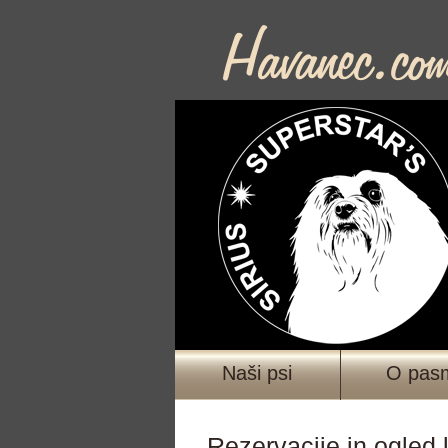
Naši psi
O pas
Rezervacije in ogled